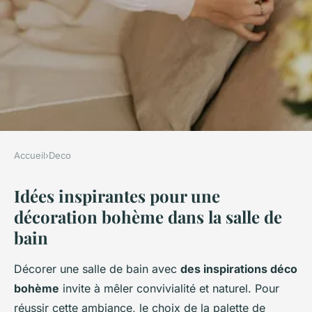
Accueil
›
Deco
DECO
Idées inspirantes pour une
Réinventez votre salle de bain
décoration bohème dans la salle de
grâce à des idées déco
bain
bohèmes uniques et
inspirantes
Décorer une salle de bain avec
des inspirations déco
bohème
invite à mêler convivialité et naturel. Pour
David
•
25 avril 2025
•
5 min de lecture
réussir cette ambiance, le choix de la palette de