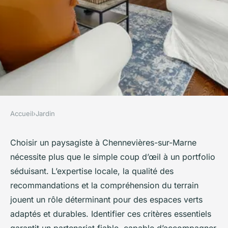
Accueil
›
Jardin
JARDIN
Top 5 critères pour
Choisir un paysagiste à Chennevières-sur-Marne
nécessite plus que le simple coup d’œil à un portfolio
sélectionner un paysagiste à
séduisant. L’expertise locale, la qualité des
chennevières-sur-marne
recommandations et la compréhension du terrain
jouent un rôle déterminant pour des espaces verts
David
•
23 octobre 2025
•
6 min de lecture
adaptés et durables. Identifier ces critères essentiels