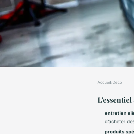
Accueil
›
Deco
DECO
Les meilleures astuc
L'essentiel
entretien si
des produits de net
d’acheter de
produits spé