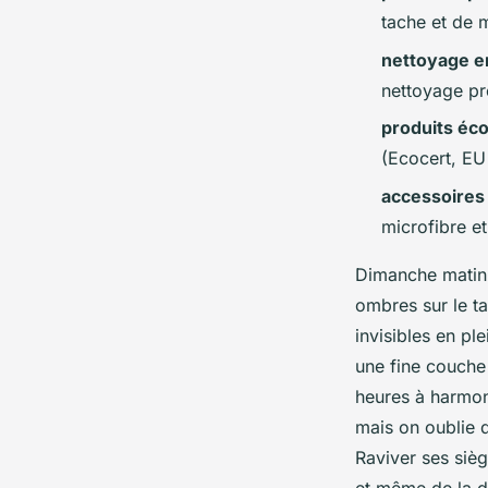
Camil
•
13/04/2026 07:43
•
11 min de lecture
tache et de m
nettoyage e
nettoyage pro
produits éc
(Ecocert, EU 
accessoires
microfibre et
Dimanche matin, l
ombres sur le t
invisibles en pl
une fine couche 
heures à harmoni
mais on oublie q
Raviver ses sièg
et même de la di