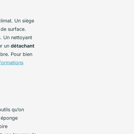
climat. Un siège
 de surface.
e. Un nettoyant
ur un
détachant
ibre. Pour bien
formations
utils qu’on
e éponge
oire