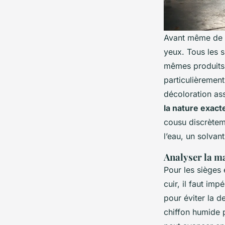
Avant même de ch
yeux. Tous les s
mêmes produits q
particulièrement
décoloration as
la nature exacte
cousu discrèteme
l’eau, un solvan
Analyser la ma
Pour les sièges e
cuir, il faut im
pour éviter la de
chiffon humide p