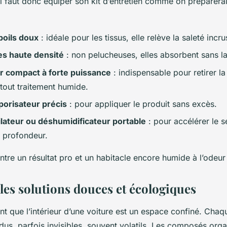
 faut donc équiper son kit d’entretien comme on préparerai
poils doux
: idéale pour les tissus, elle relève la saleté incr
es haute densité
: non pelucheuses, elles absorbent sans la
r compact à forte puissance
: indispensable pour retirer la
 tout traitement humide.
porisateur précis
: pour appliquer le produit sans excès.
ilateur ou déshumidificateur portable
: pour accélérer le 
 profondeur.
entre un résultat pro et un habitacle encore humide à l’odeu
 les solutions douces et écologiques
t que l’intérieur d’une voiture est un espace confiné. Chaqu
idus, parfois invisibles, souvent volatils. Les composés orga