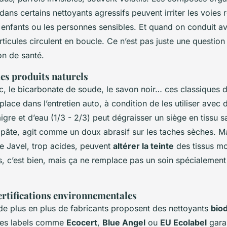
dans certains nettoyants agressifs peuvent irriter les voies r
 enfants ou les personnes sensibles. Et quand on conduit av
ticules circulent en boucle. Ce n’est pas juste une question d
on de santé.
des produits naturels
nc, le bicarbonate de soude, le savon noir… ces classiques
place dans l’entretien auto, à condition de les utiliser avec 
gre et d’eau (1/3 - 2/3) peut dégraisser un siège en tissu s
pâte, agit comme un doux abrasif sur les taches sèches. Mai
de Javel, trop acides, peuvent
altérer la teinte
des tissus m
ls, c’est bien, mais ça ne remplace pas un soin spécialemen
certifications environnementales
e plus en plus de fabricants proposent des nettoyants
bio
Les labels comme
Ecocert
,
Blue Angel
ou
EU Ecolabel
garan