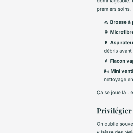
dommageable. Il
premiers soins.
🧽
Brosse à 
🥫
Microfibr
🔋
Aspirateu
débris avant
🧴
Flacon va
🌬️
Mini vent
nettoyage en
Ça se joue là : 
Privilégier
On oublie souven
y laisse des rés