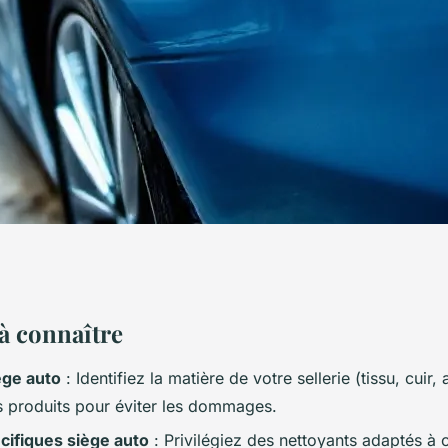
es pour choisir
 à connaître
ège auto
: Identifiez la matière de votre sellerie (tissu, cuir,
toyage auto
s produits pour éviter les dommages.
cifiques siège auto
: Privilégiez des nettoyants adaptés à