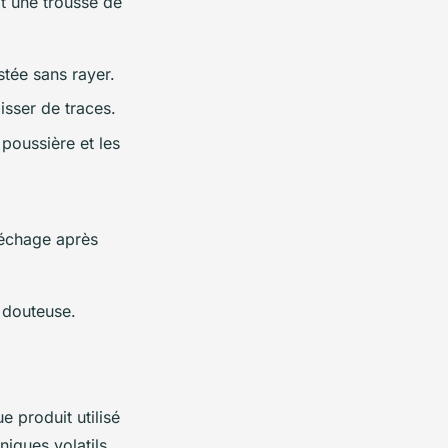
t une trousse de
ustée sans rayer.
isser de traces.
 poussière et les
séchage après
r douteuse.
e produit utilisé
niques volatils