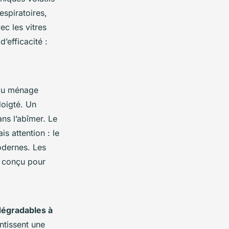
espiratoires,
ec les vitres
’efficacité :
 du ménage
doigté. Un
ans l’abîmer. Le
s attention : le
odernes. Les
t conçu pour
dégradables à
tissent une