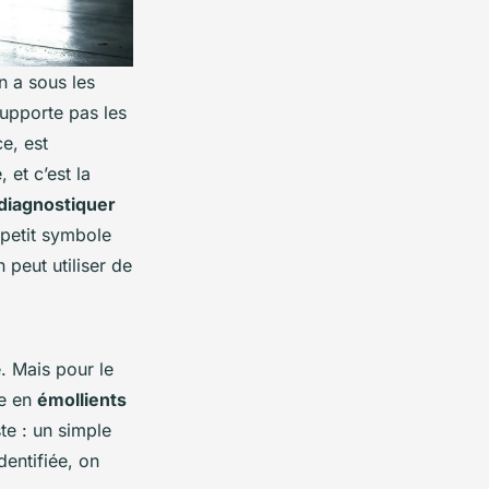
n a sous les
supporte pas les
e, est
 et c’est la
diagnostiquer
n petit symbole
 peut utiliser de
e. Mais pour le
he en
émollients
ste : un simple
dentifiée, on