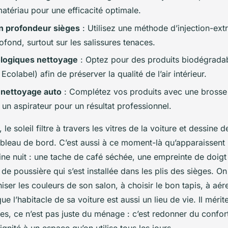
atériau pour une efficacité optimale.
n profondeur sièges
: Utilisez une méthode d’injection-ext
fond, surtout sur les salissures tenaces.
ologiques nettoyage
: Optez pour des produits biodégradabl
Ecolabel) afin de préserver la qualité de l’air intérieur.
 nettoyage auto
: Complétez vos produits avec une brosse
 un aspirateur pour un résultat professionnel.
e soleil filtre à travers les vitres de la voiture et dessine 
ableau de bord. C’est aussi à ce moment-là qu’apparaissent 
eine nuit : une tache de café séchée, une empreinte de doigt 
de poussière qui s’est installée dans les plis des sièges. O
ser les couleurs de son salon, à choisir le bon tapis, à aér
ue l’habitacle de sa voiture est aussi un lieu de vie. Il méri
es, ce n’est pas juste du ménage : c’est redonner du confort
gnité à un espace qu’on utilise tous les jours.