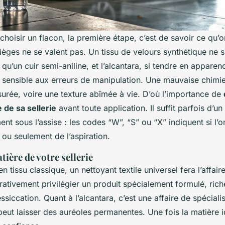
oisir un flacon, la première étape, c’est de savoir ce qu’o
ièges ne se valent pas. Un tissu de velours synthétique ne 
u’un cuir semi-aniline, et l’alcantara, si tendre en apparenc
 sensible aux erreurs de manipulation. Une mauvaise chimie,
surée, voire une texture abîmée à vie. D’où l’importance de
 de sa sellerie
avant toute application. Il suffit parfois d’u
nt sous l’assise : les codes “W”, “S” ou “X” indiquent si l’on
t ou seulement de l’aspiration.
tière de votre sellerie
n tissu classique, un nettoyant textile universel fera l’affair
pérativement privilégier un produit spécialement formulé, ric
ssiccation. Quant à l’alcantara, c’est une affaire de spéciali
eut laisser des auréoles permanentes. Une fois la matière i