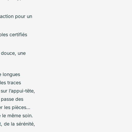
raction pour un
es certifiés
 douce, une
de longues
les traces
sur l’appui-tête,
n passe des
er les pièces…
te le même soin.
, de la sérénité,