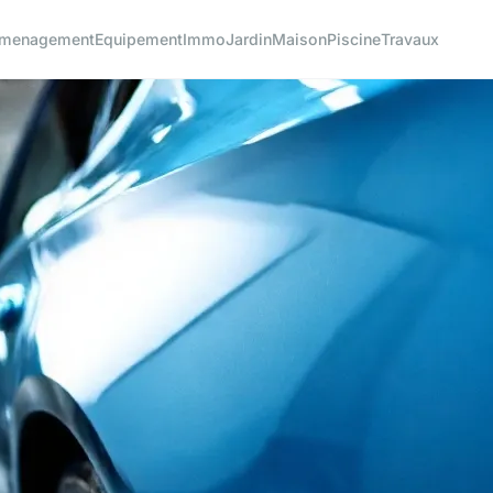
menagement
Equipement
Immo
Jardin
Maison
Piscine
Travaux