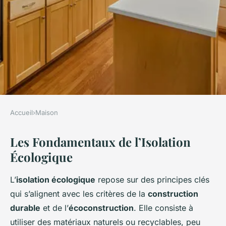
Accueil
›
Maison
MAISON
Les Fondamentaux de l’Isolation
Guide Complet sur l'Isolation
Écologique
Écologique : Construire une
Maison Durable et
L’
isolation écologique
repose sur des principes clés
Respectueuse de
qui s’alignent avec les critères de la
construction
l'Environnement
durable
et de l’
écoconstruction
. Elle consiste à
utiliser des matériaux naturels ou recyclables, peu