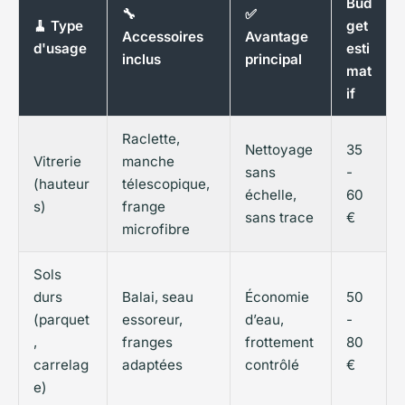
Bud
🔧
✅
🧹 Type
get
Accessoires
Avantage
d'usage
esti
inclus
principal
mat
if
Raclette,
Nettoyage
35
Vitrerie
manche
sans
-
(hauteur
télescopique,
échelle,
60
s)
frange
sans trace
€
microfibre
Sols
durs
Balai, seau
Économie
50
(parquet
essoreur,
d’eau,
-
,
franges
frottement
80
carrelag
adaptées
contrôlé
€
e)