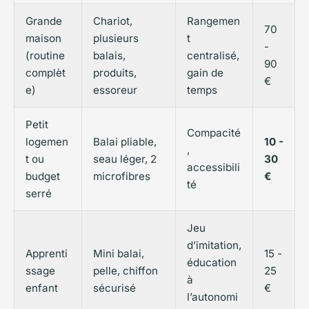
Grande
Chariot,
Rangemen
70
maison
plusieurs
t
-
(routine
balais,
centralisé,
90
complèt
produits,
gain de
€
e)
essoreur
temps
Petit
Compacité
logemen
Balai pliable,
10 -
,
t ou
seau léger, 2
30
accessibili
budget
microfibres
€
té
serré
Jeu
d’imitation,
Apprenti
Mini balai,
15 -
éducation
ssage
pelle, chiffon
25
à
enfant
sécurisé
€
l’autonomi