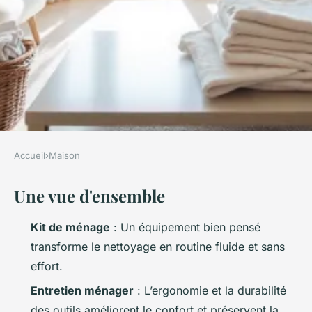
Accueil
›
Maison
MAISON
Une vue d'ensemble
Top 5 kits de ménage qui
transforment votre quotidien
Kit de ménage
: Un équipement bien pensé
d'entretien
transforme le nettoyage en routine fluide et sans
effort.
Aubine
•
08/06/2026 20:46
•
8 min de lecture
Entretien ménager
: L’ergonomie et la durabilité
des outils améliorent le confort et préservent la