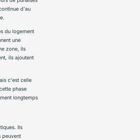
œufs de punaises
continue d'au
e.
ues du logement
nnent une
e zone, ils
t, ils ajoutent
is c'est celle
 cette phase
amment longtemps
iques. Ils
s peuvent