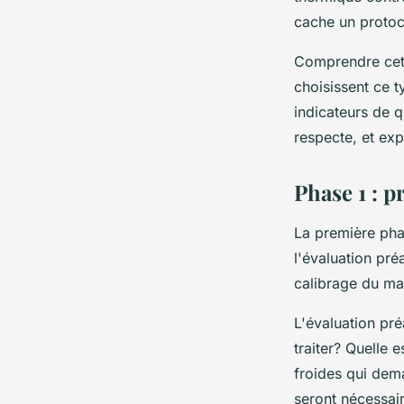
punaises
cache un protoc
Victor
•
03/06/2026 19:30
•
8 min de lecture
Comprendre cette
choisissent ce t
indicateurs de q
respecte, et exp
Phase 1 : p
La première pha
l'évaluation pré
calibrage du mat
L'évaluation pré
traiter? Quelle 
froides qui dem
seront nécessair