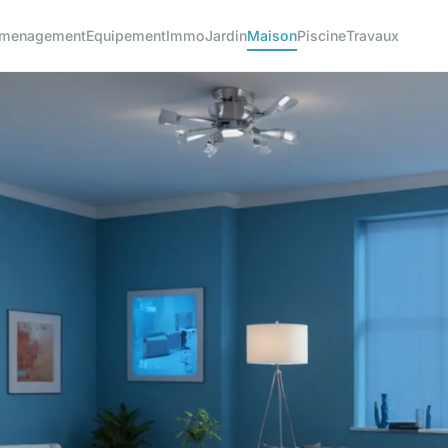
menagement
Equipement
Immo
Jardin
Maison
Piscine
Travaux