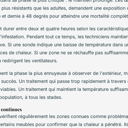
 dans sa phase la plus critique : le maintien prolongé. Les 
 plus résistants que les adultes, demandent une exposition 
 et demie à 48 degrés pour atteindre une mortalité complèt
t durer entre deux et quatre heures selon les caractéristiq
l'infestation. Pendant tout ce temps, les techniciens maintie
ive. Si une sonde indique une baisse de température dans un
rces de chaleur. Si une zone ne se réchauffe pas suffisammen
 redirigent les ventilateurs.
nt la phase la plus ennuyeuse à observer de l'extérieur, ma
 succès. Un traitement qui passe trop rapidement à travers
 viables. Un traitement qui maintient la température suffis
 population, à tous les stades.
s continues
 vérifient régulièrement les zones connues comme problémat
ertains meubles pour confirmer que la chaleur a pénétré. Il