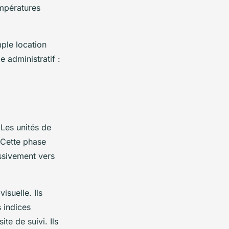
empératures
mple location
 administratif :
Les unités de
 Cette phase
ssivement vers
isuelle. Ils
 indices
ite de suivi. Ils