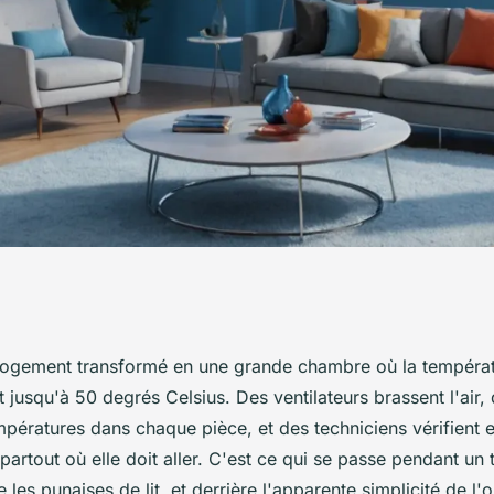
ement thermique :
logement transformé en une grande chambre où la tempéra
jusqu'à 50 degrés Celsius. Des ventilateurs brassent l'air,
 la chasse aux
pératures dans chaque pièce, et des techniciens vérifient e
partout où elle doit aller. C'est ce qui se passe pendant un 
 les punaises de lit, et derrière l'apparente simplicité de l'