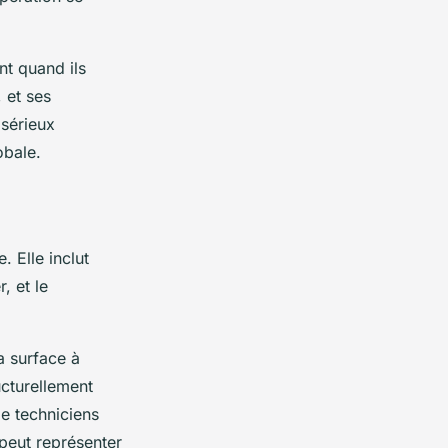
nt quand ils
 et ses
 sérieux
obale.
 Elle inclut
, et le
a surface à
ucturellement
e techniciens
 peut représenter