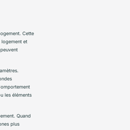
logement. Cette
u logement et
x peuvent
ramètres.
sondes
. Comportement
ou les éléments
ivement. Quand
zones plus