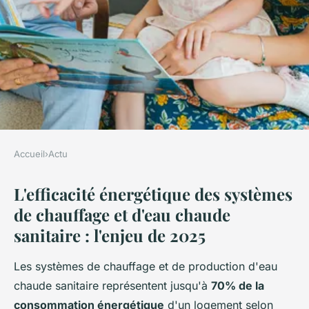
Accueil
›
Actu
ACTU
L'efficacité énergétique des systèmes
Comparatif des systèmes
de chauffage et d'eau chaude
chauffage ecs les plus
sanitaire : l'enjeu de 2025
performants en 2024
Les systèmes de chauffage et de production d'eau
David
•
30 octobre 2025
•
8 min de lecture
chaude sanitaire représentent jusqu'à
70% de la
consommation énergétique
d'un logement selon